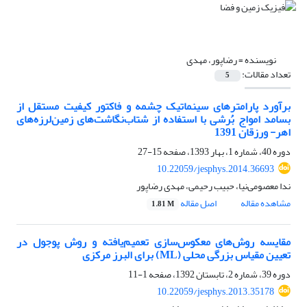
نویسنده =
رضاپور، مهدی
تعداد مقالات:
5
برآورد پارامترهای سینماتیک چشمه و فاکتور کیفیت مستقل از
بسامد امواج بُرشی با استفاده از شتاب‌نگاشت‌‌‌‌های زمین‌لرزه‌های
اهر- ورزقان 1391
دوره 40، شماره 1، بهار 1393، صفحه
15-27
10.22059/jesphys.2014.36693
ندا معصومی‌نیا، حبیب رحیمی، مهدی رضاپور
مشاهده مقاله
اصل مقاله
1.81 M
مقایسه روش‌های معکوس‌سازی تعمیم‌یافته و روش پوجول در
تعیین مقیاس بزرگی محلی (ML) برای البرز مرکزی
دوره 39، شماره 2، تابستان 1392، صفحه
1-11
10.22059/jesphys.2013.35178