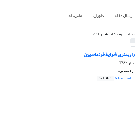
ارسال مقاله
داوران
تماس با ما
ستانى.، وحید ابراهیم زاده
راویمتری شرایط فونداسیون
 اردستانى.
اصل مقاله
321.36 K