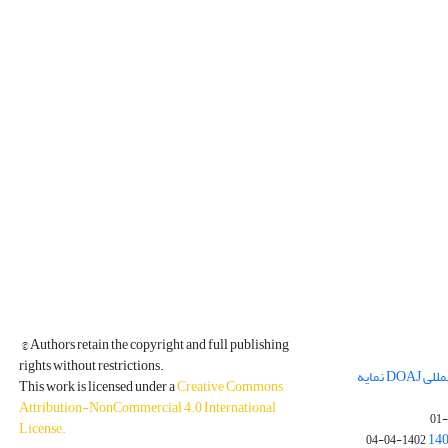
© Authors retain the copyright and full publishing
rights without restrictions.
مجله فیزیک زمین و فضا در پایگاه بین المللی DOAJ نمایه
This work is licensed under a
Creative Commons
Attribution-NonCommercial 4.0 International
License
.
1402-04-04