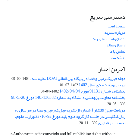
دسترسی سریع
صفحه اصلی
درباره نشریه
اعضای هیات تحریریه
ارسال مقاله
تماس با ما
نقشه سایت
آخرین اخبار
مجله فیزیک زمین و فضا در پایگاه بین المللی DOAJ نمایه شد.
1404-09-09
ارزیابی و رتبه بندی سال 1402
1402-07-01
بخشنامه شماره 91131 مورخ 1402/04/04
1402-04-04
بخشنامه معاونت پژوهشی دانشگاه به شماره 140/130382 مورخ 98/5/20
1398-05-20
دریافت مجوز انتشار 1 شماره از نشریه فیزیک زمین و فضا در هر سال به
زبان انگلیسی در جلسه کار گروه علوم پایه مورخ 22/10/92 وزارت علوم،
تحقیقات و فناوری
1392-11-20
© Authors retain the copyright and full publishing rights without