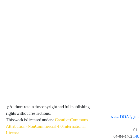
© Authors retain the copyright and full publishing
rights without restrictions.
مجله فیزیک زمین و فضا در پایگاه بین المللی DOAJ نمایه
This work is licensed under a
Creative Commons
Attribution-NonCommercial 4.0 International
License
.
1402-04-04