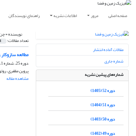
صفحه اصلی
مرور
اطلاعات نشریه
راهنمای نویسندگان
نویسنده =
چن،
تعداد مقالات:
1
مقالات آماده انتشار
مطالعه سازوکار زلزله 20 اردیبهشت 1376 (10 مه 1977) قائن- بیرجند به روش برگ
شماره جاری
دوره 25، شماره 1، بهار 1378
پروین مظفری، روئو
شماره‌های پیشین نشریه
مشاهده مقاله
دوره 52 (1405)
دوره 51 (1404)
دوره 50 (1403)
دوره 49 (1402)