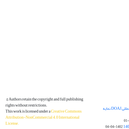
© Authors retain the copyright and full publishing
rights without restrictions.
مجله فیزیک زمین و فضا در پایگاه بین المللی DOAJ نمایه
This work is licensed under a
Creative Commons
Attribution-NonCommercial 4.0 International
License
.
1402-04-04