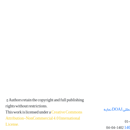
© Authors retain the copyright and full publishing
rights without restrictions.
مجله فیزیک زمین و فضا در پایگاه بین المللی DOAJ نمایه
This work is licensed under a
Creative Commons
Attribution-NonCommercial 4.0 International
License
.
1402-04-04