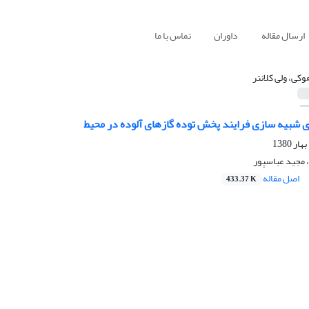
ارسال مقاله
داوران
تماس با ما
وکی، ولی کلانتر
 شبیه سازی فرایند پخش توده گازهای آلوده در محیط
، مجید عباسپور
اصل مقاله
433.37 K