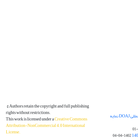
© Authors retain the copyright and full publishing
rights without restrictions.
مجله فیزیک زمین و فضا در پایگاه بین المللی DOAJ نمایه
This work is licensed under a
Creative Commons
Attribution-NonCommercial 4.0 International
License
.
1402-04-04