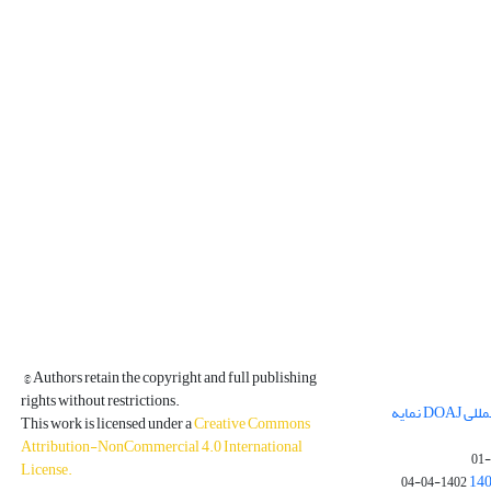
© Authors retain the copyright and full publishing
rights without restrictions.
مجله فیزیک زمین و فضا در پایگاه بین المللی DOAJ نمایه
This work is licensed under a
Creative Commons
Attribution-NonCommercial 4.0 International
License
.
1402-04-04