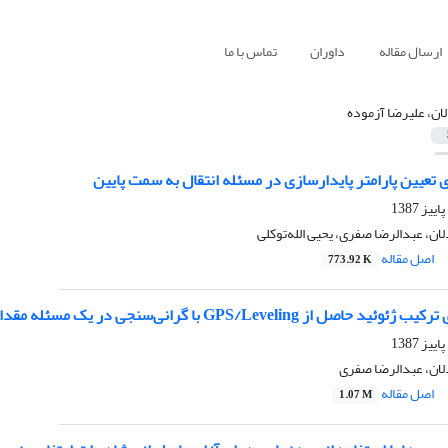
ارسال مقاله
داوران
تماس با ما
لان، علیرضا آزموده
عیین پارامتر پایدارسازی در مسئله انتقال به سمت پایین
ان، عبدالرضا صفری، یحیی الله‌توکلی
اصل مقاله
773.92 K
GPS/Leveli با گرانی‌سنجی در یک مسئله مقدار مرزی تعیین ژئوئید
لان، عبدالرضا صفری
اصل مقاله
1.07 M