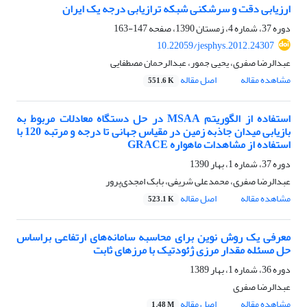
ارزیابی دقت و سرشکنی شبکه ترازیابی درجه ‌‌یک ایران
دوره 37، شماره 4، زمستان 1390، صفحه
147-163
10.22059/jesphys.2012.24307
عبدالرضا صفری، یحیی جمور، عبدالرحمان مصطفایی
مشاهده مقاله
اصل مقاله
551.6 K
استفاده از الگوریتم MSAA در حل دستگاه معادلات مربوط به
بازیابی میدان جاذبه زمین در مقیاس جهانی تا درجه و مرتبه 120 با
استفاده از مشاهدات ماهواره GRACE
دوره 37، شماره 1، بهار 1390
عبدالرضا صفری، محمدعلی شریفی، بابک امجدی‌پرور
مشاهده مقاله
اصل مقاله
523.1 K
معرفی یک روش نوین برای محاسبه سامانه‌های ارتفاعی براساس
حل مسئله مقدار مرزی ژئودتیک با مرزهای ثابت
دوره 36، شماره 1، بهار 1389
عبدالرضا صفری
مشاهده مقاله
اصل مقاله
1.48 M