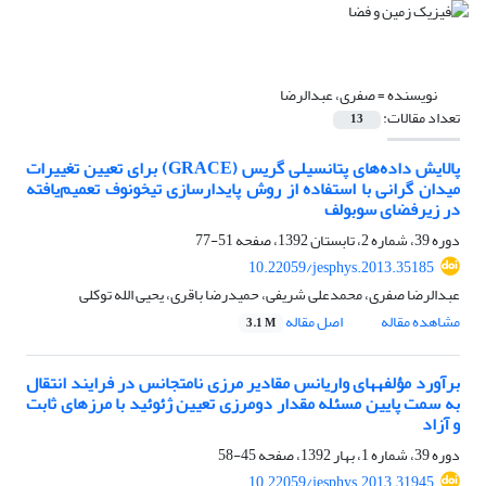
نویسنده =
صفری، عبدالرضا
تعداد مقالات:
13
پالایش داده‌های پتانسیلی گریس (GRACE) برای تعیین تغییرات
میدان گرانی با استفاده از روش پایدارسازی تیخونوف تعمیم‌یافته
در زیرفضای سوبولف
دوره 39، شماره 2، تابستان 1392، صفحه
51-77
10.22059/jesphys.2013.35185
عبدالرضا صفری، محمدعلی شریفی، حمیدرضا باقری، یحیی الله توکلی
مشاهده مقاله
اصل مقاله
3.1 M
برآورد مؤلفه‎های واریانس مقادیر مرزی نامتجانس در فرایند انتقال
به سمت پایین مسئله مقدار دومرزی تعیین ژئوئید با مرزهای ثابت
و آزاد
دوره 39، شماره 1، بهار 1392، صفحه
45-58
10.22059/jesphys.2013.31945