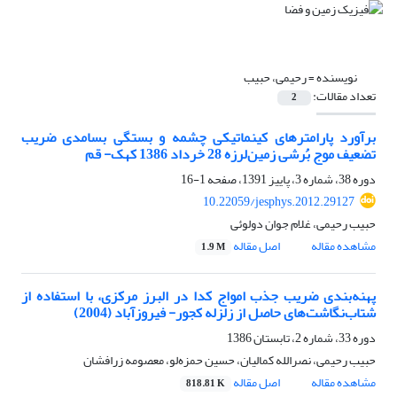
نویسنده =
رحیمی، حبیب
تعداد مقالات:
2
برآورد پارامترهای کینماتیکی چشمه و بستگی بسامدی ضریب
تضعیف موج بُرشی زمین‌لرزه‌‌ 28 خرداد 1386 کهک- قم
دوره 38، شماره 3، پاییز 1391، صفحه
1-16
10.22059/jesphys.2012.29127
حبیب رحیمی، غلام جوان دولوئی
مشاهده مقاله
اصل مقاله
1.9 M
پهنه‌بندی ضریب جذب امواج کدا در البرز مرکزی، با استفاده از
شتاب‌نگاشت‌های حاصل از زلزله کجور- فیروزآباد (2004)
دوره 33، شماره 2، تابستان 1386
حبیب رحیمی، نصرالله کمالیان، حسین حمزه‌لو، معصومه زرافشان
مشاهده مقاله
اصل مقاله
818.81 K