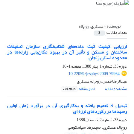
نویسنده =
عسکری، روح‌اله
تعداد مقالات:
2
ارزیابی کیفیت ثبت داده‌های شتاب‌نگاری سازمان تحقیقات
ساختمان و مسکن و تأثیر آن در بهبود مکان‌یابی زلزله‌ها در
محدوده استان زنجان
دوره 35، شماره 1، بهار 1388، صفحه
1-16
10.22059/jesphys.2009.79964
عبدالرضا قدس، روح‌اله عسکری
مشاهده مقاله
اصل مقاله
770.96 K
تبدیل S تعمیم یافته و به‌کارگیری آن در برآورد زمان اولین
رسیدها در رکوردهای لرزه ای
دوره 33، شماره 2، تابستان 1386
روح‌اله عسکری، حمیدرضا سیاهکوهی