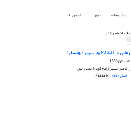
ارسال مقاله
داوران
تماس با ما
ر، فرزاد شیرزادی
ة F2 یون‌سپهر (یونسفر)
، ناصر حسین‌زاده گویا، احمد رائین
اصل مقاله
513.81 K