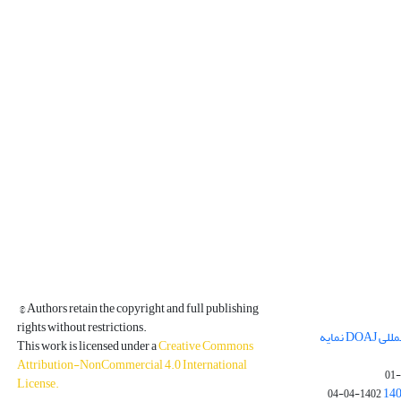
© Authors retain the copyright and full publishing
rights without restrictions.
مجله فیزیک زمین و فضا در پایگاه بین المللی DOAJ نمایه
This work is licensed under a
Creative Commons
Attribution-NonCommercial 4.0 International
License
.
1402-04-04