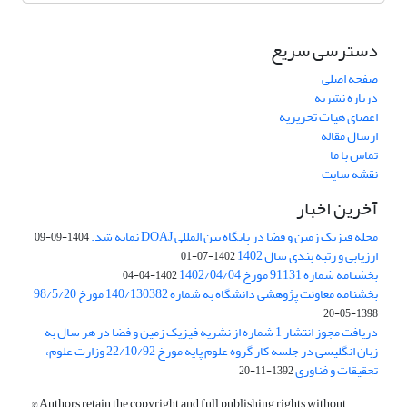
دسترسی سریع
صفحه اصلی
درباره نشریه
اعضای هیات تحریریه
ارسال مقاله
تماس با ما
نقشه سایت
آخرین اخبار
مجله فیزیک زمین و فضا در پایگاه بین المللی DOAJ نمایه شد.
1404-09-09
ارزیابی و رتبه بندی سال 1402
1402-07-01
بخشنامه شماره 91131 مورخ 1402/04/04
1402-04-04
بخشنامه معاونت پژوهشی دانشگاه به شماره 140/130382 مورخ 98/5/20
1398-05-20
دریافت مجوز انتشار 1 شماره از نشریه فیزیک زمین و فضا در هر سال به
زبان انگلیسی در جلسه کار گروه علوم پایه مورخ 22/10/92 وزارت علوم،
تحقیقات و فناوری
1392-11-20
© Authors retain the copyright and full publishing rights without