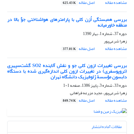
مشاهده مقاله
اصل مقاله
625.43 K
بررسی همبستگی اُزن کلی با پارامترهای هواشناختی جوٌ بالا در
منطقه خاورمیانه
دوره 37، شماره 1، بهار 1390
زهرا شرعی‌پور
مشاهده مقاله
اصل مقاله
377.01 K
بررسی تغییرات ازون کلی جو و نقش آلاینده SO2 گشت‌سپهری
(تروپوسفری) در تغییرات ازون کلی اندازه‌گیری شده با دستگاه
دابسون مؤسسة ژئوفیزیک دانشگاه تهران
دوره 33، شماره 3، پاییز 1386، صفحه
1-1
زهرا شرعی‌پور، مجید مزرعه فراهانی
مشاهده مقاله
اصل مقاله
849.74 K
مقالات آماده انتشار