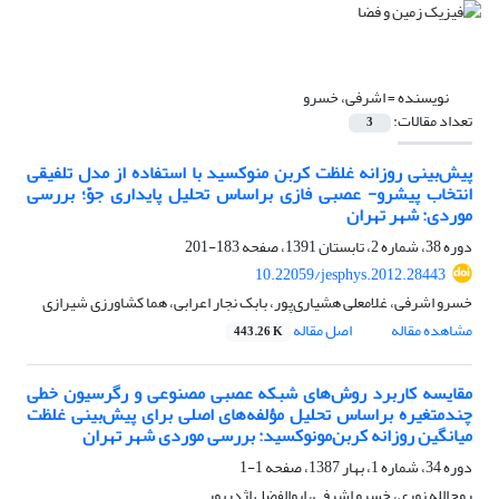
نویسنده =
اشرفی، خسرو
تعداد مقالات:
3
پیش‌بینی روزانه غلظت کربن منوکسید با استفاده از مدل تلفیقی
انتخاب پیشرو- عصبی فازی براساس تحلیل پایداری جوّ؛ بررسی
موردی: شهر تهران
دوره 38، شماره 2، تابستان 1391، صفحه
183-201
10.22059/jesphys.2012.28443
خسرو اشرفی، غلامعلی هشیاری‌پور، بابک نجار اعرابی، هما کشاورزی شیرازی
مشاهده مقاله
اصل مقاله
443.26 K
مقایسه کاربرد روش‌های شبکه عصبی مصنوعی و رگرسیون خطی
چندمتغیره براساس تحلیل ‌مؤلفه‌های اصلی برای پیش‌بینی غلظت
میانگین روزانه کربن‌مونوکسید: بررسی موردی شهر تهران
دوره 34، شماره 1، بهار 1387، صفحه
1-1
روح‌الله نوری، خسرو اشرفی، ابوالفضل اژدرپور