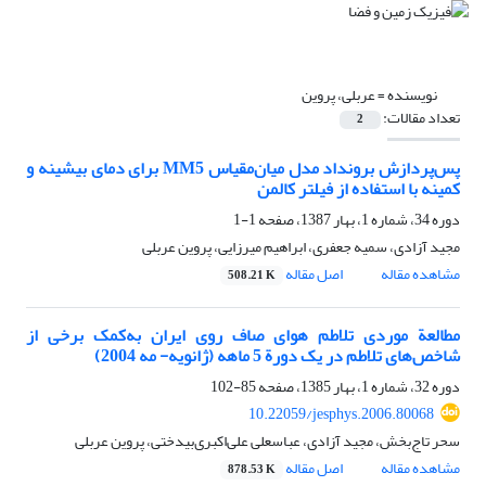
نویسنده =
عربلی، پروین
تعداد مقالات:
2
پس‌پردازش برونداد مدل میان‌مقیاس MM5 برای دمای بیشینه و
کمینه با استفاده از فیلتر کالمن
دوره 34، شماره 1، بهار 1387، صفحه
1-1
مجید آزادی، سمیه جعفری، ابراهیم میرزایی، پروین عربلی
مشاهده مقاله
اصل مقاله
508.21 K
مطالعة موردی تلاطم هوای صاف روی ایران به‌کمک برخی از
شاخص‌های تلاطم در یک دورة 5 ماهه (ژانویه- مه 2004)
دوره 32، شماره 1، بهار 1385، صفحه
85-102
10.22059/jesphys.2006.80068
سحر تاج‌بخش، مجید آزادی، عباسعلی علی‌اکبری‌بیدختی، پروین عربلی
مشاهده مقاله
اصل مقاله
878.53 K