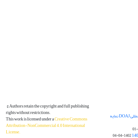
© Authors retain the copyright and full publishing
rights without restrictions.
مجله فیزیک زمین و فضا در پایگاه بین المللی DOAJ نمایه
This work is licensed under a
Creative Commons
Attribution-NonCommercial 4.0 International
License
.
1402-04-04