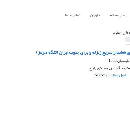
ارسال مقاله
داوران
تماس با ما
اقی، عطیه
ی هشدار سریع زلزله و برای جنوب ایران (تنگه هرمز)
درضا قیطانچی، مهدی زارع
اصل مقاله
579.57 K