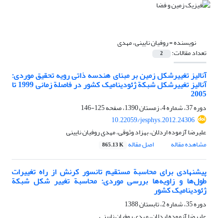
نویسنده =
روفیان نایینی، مهدی
تعداد مقالات:
2
آنالیز تغییرشکل زمین بر مبنای هندسه ذاتی رویه تحقیق موردی:
آنالیز تغییرشکل شبکة ژئودینامیک کشور در فاصلة زمانی 1999 تا
2005
دوره 37، شماره 4، زمستان 1390، صفحه
125-146
10.22059/jesphys.2012.24306
علیرضا آزموده اردلان، بهزاد وثوقی، مهدی روفیان نایینی
مشاهده مقاله
اصل مقاله
865.13 K
پیشنهادی برای محاسبة مستقیم تانسور کرنش از راه تغییرات
طول‌ها و زاویه‌ها بررسی موردی: محاسبة تغییر شکل شبکة
ژئودینامیک کشور
دوره 35، شماره 2، تابستان 1388
علیرضا آزموده اردلان، مهدی روفیان نایینی