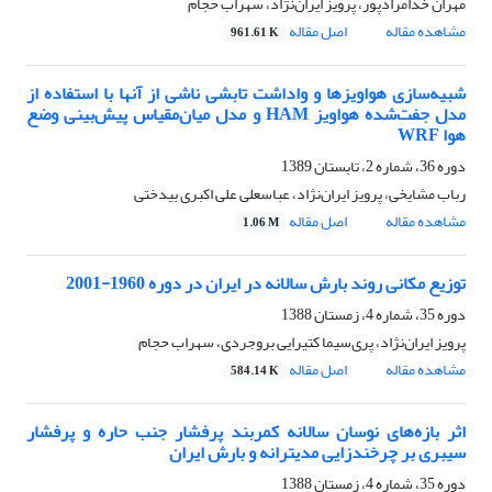
مهران خدامرادپور، پرویز ایران‌نژاد، سهراب حجام
مشاهده مقاله
اصل مقاله
961.61 K
شبیه‌سازی هواویزها و واداشت تابشی ناشی از آنها با استفاده از
مدل جفت‌شده هواویز HAM و مدل میان‌مقیاس پیش‌بینی وضع
هوا WRF
دوره 36، شماره 2، تابستان 1389
رباب مشایخی، پرویز ایران‌نژاد، عباسعلی علی اکبری بیدختی
مشاهده مقاله
اصل مقاله
1.06 M
توزیع مکانی روند بارش سالانه در ایران در دوره 1960-2001
دوره 35، شماره 4، زمستان 1388
پرویز ایران‌نژاد، پری‌سیما کتیرایی بروجردی، سهراب حجام
مشاهده مقاله
اصل مقاله
584.14 K
اثر بازه‌های نوسان سالانه کمربند پرفشار جنب حاره و پرفشار
سیبری بر چرخندزایی مدیترانه و بارش ایران
دوره 35، شماره 4، زمستان 1388