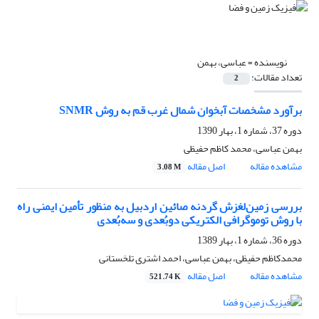
نویسنده =
عباسی، بهمن
تعداد مقالات:
2
برآورد مشخصات آبخوان شمال غرب قم به روش SNMR
دوره 37، شماره 1، بهار 1390
بهمن عباسی، محمد کاظم حفیظی
مشاهده مقاله
اصل مقاله
3.08 M
بررسی زمین‌لغزش گردنه صائین اردبیل به منظور تأمین ایمنی راه
با روش توموگرافی الکتریکی دوبُعدی و سه‌بُعدی
دوره 36، شماره 1، بهار 1389
محمدکاظم حفیظی، بهمن عباسی، احمد اشتری تلخستانی
مشاهده مقاله
اصل مقاله
521.74 K