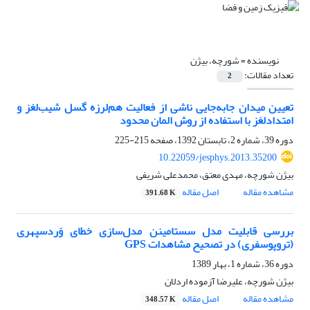
نویسنده =
شورچه، بیژن
تعداد مقالات:
2
تعیین میدان جابه‌جایی ناشی از فعالیت هم‌لرزه گسل شیب‌لغز و
امتدادلغز با استفاده از روش المان محدود
دوره 39، شماره 2، تابستان 1392، صفحه
215-225
10.22059/jesphys.2013.35200
بیژن شورچه، مهدی معتق، محمدعلی شریفی
مشاهده مقاله
اصل مقاله
391.68 K
بررسی قابلیت مدل سستامینن مدل‌سازی خطای وَردسپهری
(تروپوسفری) در تصحیح مشاهدات GPS
دوره 36، شماره 1، بهار 1389
بیژن شورچه، علیرضا آزموده اردلان
مشاهده مقاله
اصل مقاله
348.57 K