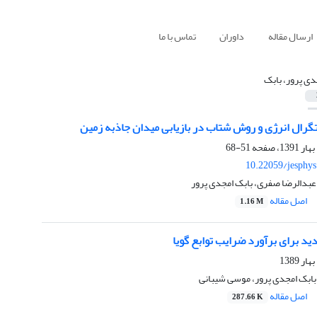
ارسال مقاله
داوران
تماس با ما
دی پرور، بابک
گرال انرژی و روش شتاب در بازیابی میدان جاذبه زمین
51-68
10.22059/jesphy
بدالرضا صفری، بابک امجدی پرور
اصل مقاله
1.16 M
د برای برآورد ضرایب توابع گویا
ابک امجدی پرور، موسی شیبانی
اصل مقاله
287.66 K