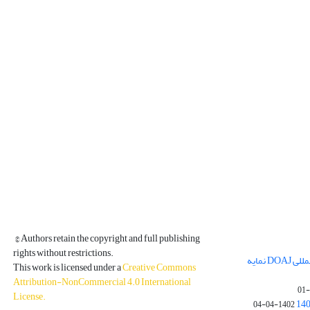
© Authors retain the copyright and full publishing
rights without restrictions.
مجله فیزیک زمین و فضا در پایگاه بین المللی DOAJ نمایه
This work is licensed under a
Creative Commons
Attribution-NonCommercial 4.0 International
License
.
1402-04-04