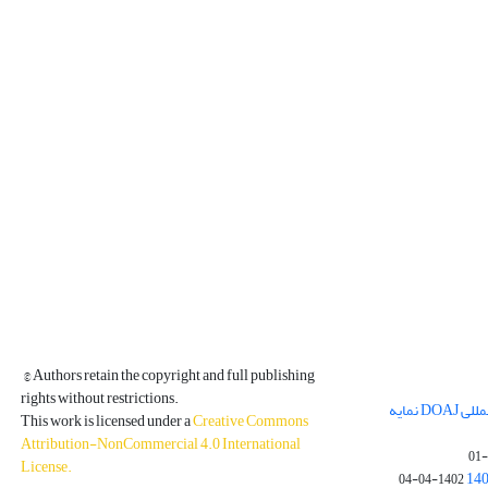
© Authors retain the copyright and full publishing
rights without restrictions.
مجله فیزیک زمین و فضا در پایگاه بین المللی DOAJ نمایه
This work is licensed under a
Creative Commons
Attribution-NonCommercial 4.0 International
License
.
1402-04-04