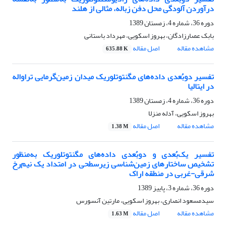
درآوردن آلودگی محل دفن زباله، مثالی از هلند
دوره 36، شماره 4، زمستان 1389
بابک عصارزادگان، بهروز اسکویی، مهرداد باستانی
مشاهده مقاله
اصل مقاله
635.88 K
تفسیر دوبُعدی داده‌های مگنتوتلوریک میدان زمین‌گرمایی تراواله
در ایتالیا
دوره 36، شماره 4، زمستان 1389
بهروز اسکویی، آدله منزلا
مشاهده مقاله
اصل مقاله
1.38 M
تفسیر یک‌بُعدی و دوبُعدی داده‌های مگنتوتلوریک به‌منظور
تشخیص ساختارهای زمین‌شناسی زیرسطحی در امتداد یک نیم‌رخ
شرقی-غربی در منطقه اراک
دوره 36، شماره 3، پاییز 1389
سیدمسعود انصاری، بهروز اسکویی، مارتین آنسورس
مشاهده مقاله
اصل مقاله
1.63 M