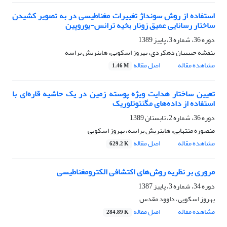
استفاده از روش سونداژ تغییرات مغناطیسی در به تصویر کشیدن
ساختار رسانایی عمیق زونار بخیه ترانس-یوروپین
دوره 36، شماره 3، پاییز 1389
بنفشه حبیبیان دهکردی، بهروز اسکویی، هاینریش براسه
مشاهده مقاله
اصل مقاله
1.46 M
تعیین ساختار هدایت ویژه پوسته زمین در یک حاشیه قاره‌ای با
استفاده از داده‌های مگنتوتلوریک
دوره 36، شماره 2، تابستان 1389
منصوره منتهایی، هاینریش براسه، بهروز اسکویی
مشاهده مقاله
اصل مقاله
629.2 K
مروری بر نظریه روش‌های اکتشافی الکترومغناطیسی
دوره 34، شماره 3، پاییز 1387
بهروز اسکویی، داوود مقدس
مشاهده مقاله
اصل مقاله
284.89 K