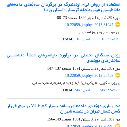
استفاده از روش لی- اولدنبرگ در برگردان سه‌بُعدی داده‌های
مغناطیسی زمینی منطقه گزستان (استان یزد)
دوره 39، شماره 1، بهار 1392، صفحه
73-88
10.22059/jesphys.2013.31947
بهرام یوسفی، بهروز اسکویی
مشاهده مقاله
اصل مقاله
1.51 M
روش سیگنال تحلیلی در برآورد پارامتر‌‌های منشأ مغناطیسی
ساختار‌‌های دوبُعدی
دوره 38، شماره 2، تابستان 1391، صفحه
137-147
10.22059/jesphys.2012.28439
بهروز اسکویی، علی کریمی‌کلایه، وحید ابراهیم‌‌‌زاده اردستانی
مشاهده مقاله
اصل مقاله
1.01 M
مدل‌سازی دوبُعدی داده‌های بسامد بسیار کم VLF بر نیم‌رخی از
گسل شمال تهران در منطقه شهران
دوره 38، شماره 2، تابستان 1391، صفحه
149-156
10.22059/jesphys.2012.28440