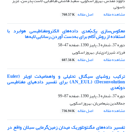
داوود مقدس، بهروز اسکویی، سعید هاشمی‌ طباطبایی، لاست پدرسن، عزیز
ناسوتی
مشاهده مقاله
اصل مقاله
760.57 K
معکوس‌سازی یک‌بُعدی داده‌های الکترومغناطیسی هوابرد با
استفاده از روش اُکام برای به‌دست آوردن رسانایی لایه‌ها
دوره 37، شماره 3، پاییز 1390، صفحه
47-58
فرزاد شیرزادی‌تبار، بهروز اسکویی
مشاهده مقاله
اصل مقاله
607.56 K
ترکیب روش‏های سیگنال تحلیلی و واهمامیخت اویلر (Euler
Deconvolution) (AN_EUL) برای تفسیر داده‏های مغناطیسی
دوبُعدی
دوره 37، شماره 3، پاییز 1390، صفحه
87-99
جمال‏الدین بنی‏عامریان، بهروز اسکویی
مشاهده مقاله
اصل مقاله
736.94 K
تفسیر داده‌‌های مگنتوتلوریک میدان زمین‌‌گرمایی سبلان واقع در