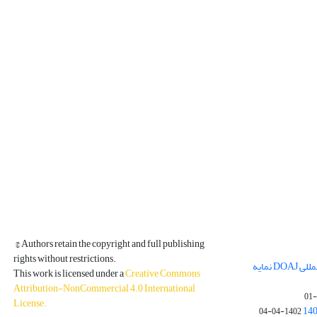
© Authors retain the copyright and full publishing
rights without restrictions.
مجله فیزیک زمین و فضا در پایگاه بین المللی DOAJ نمایه
This work is licensed under a
Creative Commons
Attribution-NonCommercial 4.0 International
License
.
1402-04-04