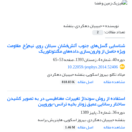
نویسنده =
حبیبیان دهکردی، بنفشه
تعداد مقالات:
2
شناسایی گسل‌های جنوب آتش‌فشان سبلان روی نیم‌رُخ مقاومت
ویژه حاصل از وارون‌سازی داده‌‌‌‌های مگنتوتلوریک
دوره 40، شماره 4، زمستان 1393، صفحه
53-65
10.22059/jesphys.2014.52406
میلاد تکلو، بهروز اسکویی، بنفشه حبیبیان دهکردی
مشاهده مقاله
اصل مقاله
818.83 K
استفاده از روش سونداژ تغییرات مغناطیسی در به تصویر کشیدن
ساختار رسانایی عمیق زونار بخیه ترانس-یوروپین
دوره 36، شماره 3، پاییز 1389
بنفشه حبیبیان دهکردی، بهروز اسکویی، هاینریش براسه
مشاهده مقاله
اصل مقاله
1.46 M