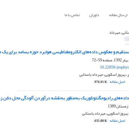
ارسال مقاله
داوران
تماس با ما
تانی، مهرداد
ستقیم و معکوس داده‌های الکترومغناطیسی هوابرد حوزه بسامد برای یک مد
59-72
10.22059/jesphy
ر، بهروز اسکویی، مهرداد باستانی
اصل مقاله
976.01 K
اده‌های رادیومگنتوتلوریک به‌منظور به‌نقشه درآوردن آلودگی محل دفن زبال
بهروز اسکویی، مهرداد باستانی
اصل مقاله
635.88 K