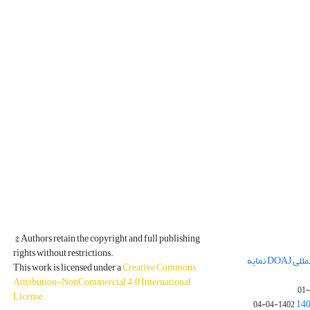
© Authors retain the copyright and full publishing
rights without restrictions.
مجله فیزیک زمین و فضا در پایگاه بین المللی DOAJ نمایه
This work is licensed under a
Creative Commons
Attribution-NonCommercial 4.0 International
License
.
1402-04-04