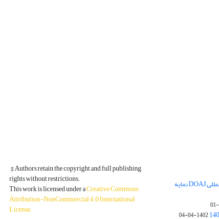
© Authors retain the copyright and full publishing
rights without restrictions.
مجله فیزیک زمین و فضا در پایگاه بین المللی DOAJ نمایه
This work is licensed under a
Creative Commons
Attribution-NonCommercial 4.0 International
License
.
1402-04-04