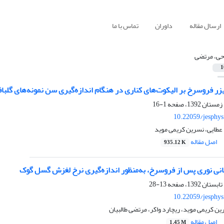
ارسال مقاله
داوران
تماس با ما
حی، مرتضی
1
و لیزر فروسرخ بر الیکوت‌‌های کناری در هنگام اندازه‌گیری سن نمونه‌‌های 
1-16
10.22059/jesphy
 عطایی، نسرین کریمی موید
اصل مقاله
935.12 K
انی نوری پس از فروسرخ، به‌منظور اندازه‌گیری نرخ لغزش گسل گوک
13-28
10.22059/jesphy
ن کریمی موید، ریچارد واکر، مرتضی طالبیان
اصل مقاله
1.45 M