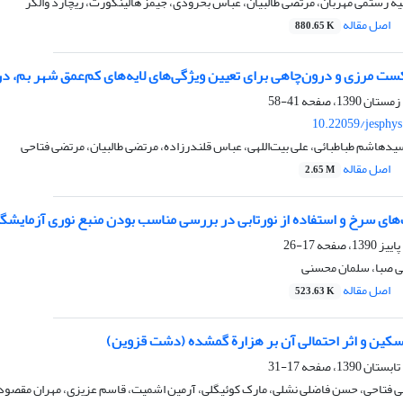
 رستمی مهربان، مرتضی طالبیان، عباس بحرودی، جیمز هالینگورت، ریچارد والکر
اصل مقاله
880.65 K
کست مرزی و درون‌‌چاهی برای تعیین ویژگی‌های لایه‌‌های کم‌‌عمق شهر بم، 
41-58
10.22059/jesphy
سیدهاشم طباطبائی، علی بیت‌‌اللهی، عباس قلندرزاده، مرتضی طالبیان، مرتضی فتاحی
اصل مقاله
2.65 M
ی سرخ و استفاده از نورتابی در بررسی مناسب بودن منبع نوری آزمایشگاه آماده‌‌سا
17-26
لی صبا، سلمان محسنی
اصل مقاله
523.63 K
سکین و اثر احتمالی آن بر هزارة گمشده (دشت قزوین)
17-31
 فتاحی، حسن فاضلی نشلی، مارک کوئیگلی، آرمین اشمیت، قاسم عزیزی، مهران مقصود