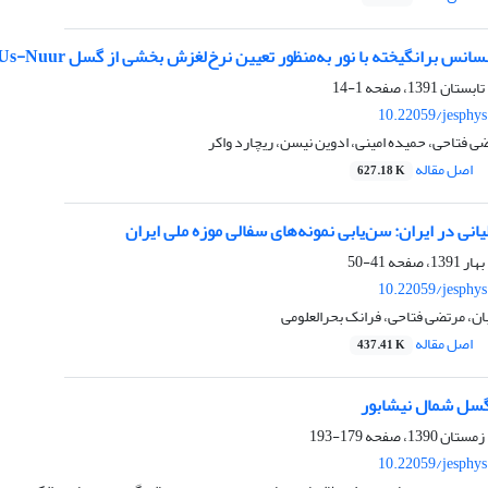
انس برانگیخته با نور به‌منظور تعیین نرخ‌لغزش بخشی از گسل Har-Us-Nuur
1-14
10.22059/jesphy
ی فتاحی، حمیده امینی، ادوین نیسن، ریچارد واکر
اصل مقاله
627.18 K
یانی در ایران: سن‌یابی نمونه‌های سفالی موزه ملی ایران
41-50
10.22059/jesphy
ن، مرتضی فتاحی، فرانک بحرالعلومی
اصل مقاله
437.41 K
گسل شمال نیشابور
179-193
10.22059/jesphy