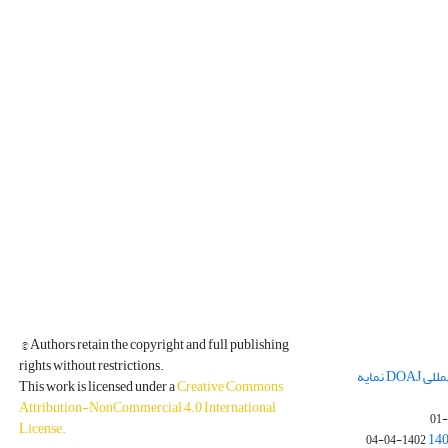
© Authors retain the copyright and full publishing
rights without restrictions.
مجله فیزیک زمین و فضا در پایگاه بین المللی DOAJ نمایه
This work is licensed under a
Creative Commons
Attribution-NonCommercial 4.0 International
License
.
1402-04-04