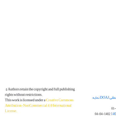
© Authors retain the copyright and full publishing
rights without restrictions.
مجله فیزیک زمین و فضا در پایگاه بین المللی DOAJ نمایه
This work is licensed under a
Creative Commons
Attribution-NonCommercial 4.0 International
License
.
1402-04-04