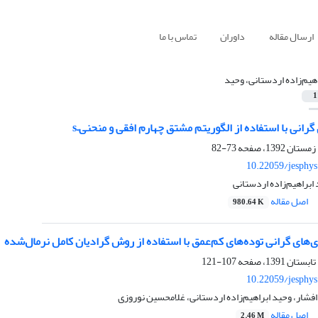
ارسال مقاله
داوران
تماس با ما
اهیم‌زاده اردستانی، وحید
1
گرانی با استفاده از الگوریتم مشتق چهارم افقی و منحنی–s
73-82
10.22059/jesphy
 ابراهیم‌زاده اردستانی
اصل مقاله
980.64 K
‌های گرانی توده‌‌های کم‌عمق با استفاده از روش‌ گرادیان کامل نرمال‌شده
107-121
10.22059/jesphy
افشار، وحید ابراهیم‌زاده اردستانی، غلامحسین نوروزی
اصل مقاله
2.46 M