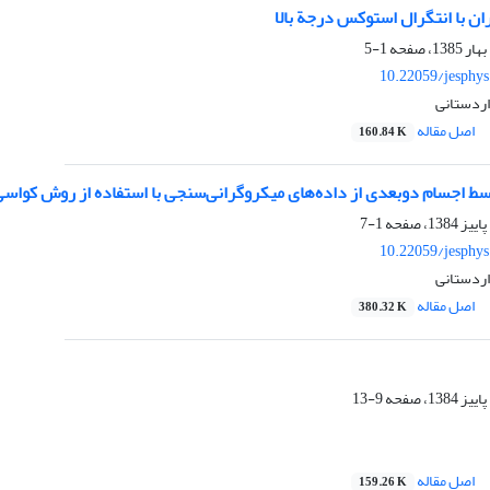
ران با انتگرال استوکس درجة بالا
1-5
10.22059/jesphy
 اردستانی
اصل مقاله
160.84 K
ط اجسام دو‌بعدی از داده‌های میکروگرانی‌سنجی با استفاده از روش کواسی
1-7
10.22059/jesphy
 اردستانی
اصل مقاله
380.32 K
9-13
اصل مقاله
159.26 K