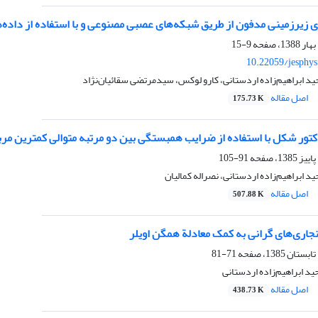
ی زیرزمینی مدفون از طریق شبکه‌های عصبی مصنوعی و با استفاده از داده‌
9-15
10.22059/jesphy
ید ابراهیم‌زاده اردستانی، کارو لوکس، سیدمرتضی سقائیان‌نژاد
اصل مقاله
175.73 K
کتور شکل با استفاده از ضرایب همبستگی بین دو مرتبه متوالی کمترین مربعا
91-105
د ابراهیم‌زاده اردستانی، نصراله کمالیان
اصل مقاله
507.88 K
جاری‌های گرانی به کمک معادلة همگن اویلر
71-81
د ابراهیم‌زاده اردستانی
اصل مقاله
438.73 K