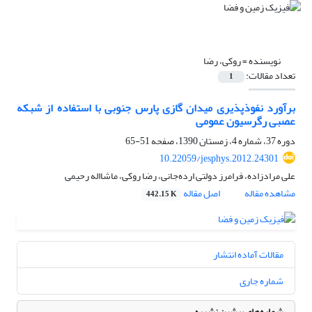
نویسنده =
روکی، رضا
تعداد مقالات:
1
برآورد نفوذپذیری میدان گازی پارس جنوبی با استفاده از شبکه
عصبی رگرسیون عمومی
دوره 37، شماره 4، زمستان 1390، صفحه
51-65
10.22059/jesphys.2012.24301
علی مرادزاده، فرامرز دولتی ارده‌‌جانی، رضا روکی، ماشااله رحیمی
مشاهده مقاله
اصل مقاله
442.15 K
مقالات آماده انتشار
شماره جاری
شماره‌های پیشین نشریه