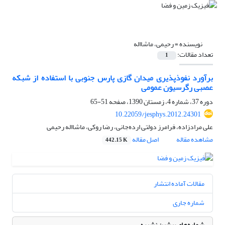
نویسنده =
رحیمی، ماشااله
تعداد مقالات:
1
برآورد نفوذپذیری میدان گازی پارس جنوبی با استفاده از شبکه
عصبی رگرسیون عمومی
دوره 37، شماره 4، زمستان 1390، صفحه
51-65
10.22059/jesphys.2012.24301
علی مرادزاده، فرامرز دولتی ارده‌‌جانی، رضا روکی، ماشااله رحیمی
مشاهده مقاله
اصل مقاله
442.15 K
مقالات آماده انتشار
شماره جاری
شماره‌های پیشین نشریه