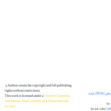
© Authors retain the copyright and full publishing
rights without restrictions.
مجله فیزیک زمین و فضا در پایگاه بین المللی DOAJ نمایه
This work is licensed under a
Creative Commons
Attribution-NonCommercial 4.0 International
License
.
1402-04-04