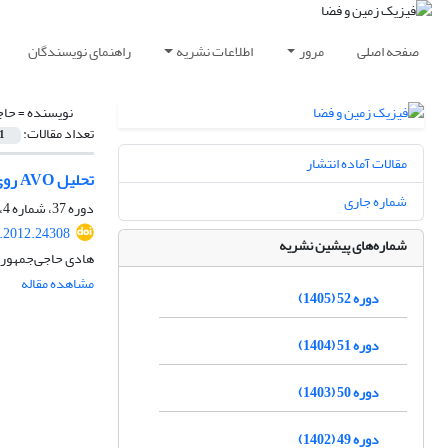
صفحه اصلی
مرور
اطلاعات نشریه
راهنمای نویسندگان
نویسنده =
حاج
تعداد مقالات:
1
مقالات آماده انتشار
تحلیل AVO روی مخزن ماسه‌سنگی غار در میدان ابوذر واقع در شمال غرب خلیج فارس
شماره جاری
دوره 37، شماره 4، زمستان 1390، صفحه
s.2012.24308
شماره‌های پیشین نشریه
هادی حاجی‌‌جمهور
مشاهده مقاله
دوره 52 (1405)
دوره 51 (1404)
دوره 50 (1403)
دوره 49 (1402)