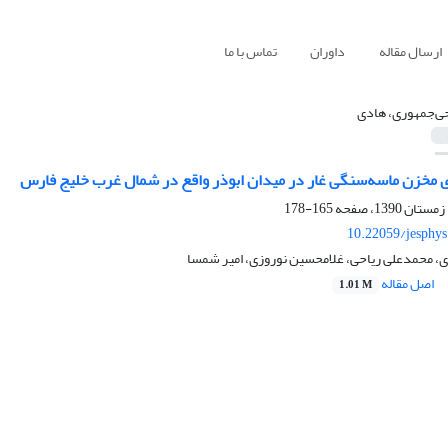
ارسال مقاله
داوران
تماس با ما
ی‌‌جمهوری، هادی
165-178
10.22059/jesphy
ی، محمدعلی ریاحی، غلامحسین نوروزی، امیر شمسا
اصل مقاله
1.01 M