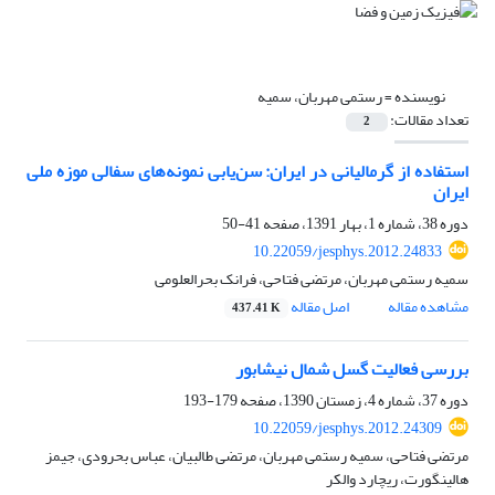
نویسنده =
رستمی مهربان، سمیه
تعداد مقالات:
2
استفاده از گرمالیانی در ایران: سن‌یابی نمونه‌های سفالی موزه ملی
ایران
دوره 38، شماره 1، بهار 1391، صفحه
41-50
10.22059/jesphys.2012.24833
سمیه رستمی مهربان، مرتضی فتاحی، فرانک بحرالعلومی
مشاهده مقاله
اصل مقاله
437.41 K
بررسی فعالیت گسل شمال نیشابور
دوره 37، شماره 4، زمستان 1390، صفحه
179-193
10.22059/jesphys.2012.24309
مرتضی فتاحی، سمیه رستمی مهربان، مرتضی طالبیان، عباس بحرودی، جیمز
هالینگورت، ریچارد والکر