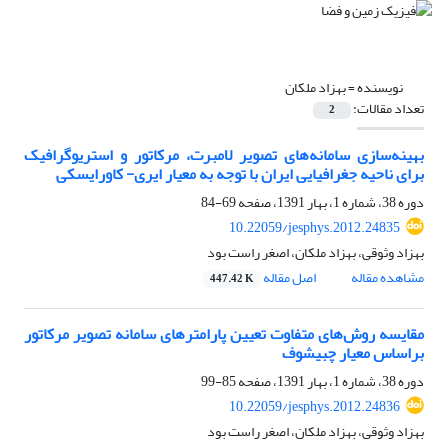
نویسنده =
بهزاد ملکان
تعداد مقالات:
2
بهینه‌سازی سامانه‌های تصویر لامبرت، مرکاتور و استریوگرافیک
برای ناحیه جغرافیایی ایران با توجه به معیار ایری- کاورایسکی
دوره 38، شماره 1، بهار 1391، صفحه
69-84
10.22059/jesphys.2012.24835
بهزاد وثوقی، بهزاد ملکان، اصغر راست بود
مشاهده مقاله
اصل مقاله
447.42 K
مقایسه روش‌های متفاوت تعیین پارامترهای سامانه تصویر مرکاتور
براساس معیار چبیشوف
دوره 38، شماره 1، بهار 1391، صفحه
85-99
10.22059/jesphys.2012.24836
بهزاد وثوقی، بهزاد ملکان، اصغر راست بود