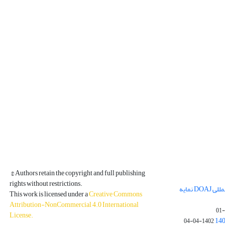
© Authors retain the copyright and full publishing
rights without restrictions.
مجله فیزیک زمین و فضا در پایگاه بین المللی DOAJ نمایه
This work is licensed under a
Creative Commons
Attribution-NonCommercial 4.0 International
License
.
1402-04-04