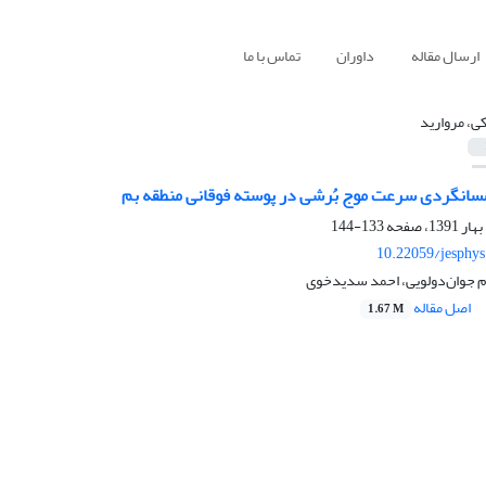
ارسال مقاله
داوران
تماس با ما
ی، مروارید
مسانگردی سرعت موج بُرشی در پوسته فوقانی منطقه بم
133-144
10.22059/jesphy
ام جوان‌دولویی، احمد سدیدخوی
اصل مقاله
1.67 M