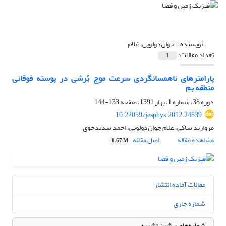
نویسنده =
جوان‌دولویی، غلام
تعداد مقالات:
1
پارامترهای ناهمسانگردی سرعت موج بُرشی در پوسته فوقانی
منطقه بم
دوره 38، شماره 1، بهار 1391، صفحه
133-144
10.22059/jesphys.2012.24839
مروارید ساکی، غلام جوان‌دولویی، احمد سدیدخوی
مشاهده مقاله
اصل مقاله
1.67 M
مقالات آماده انتشار
شماره جاری
شماره‌های پیشین نشریه