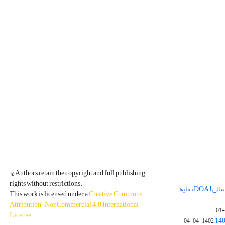
© Authors retain the copyright and full publishing
rights without restrictions.
مجله فیزیک زمین و فضا در پایگاه بین المللی DOAJ نمایه
This work is licensed under a
Creative Commons
Attribution-NonCommercial 4.0 International
License
.
1402-04-04