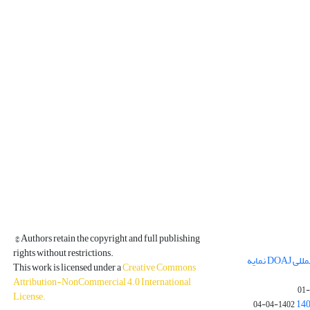
© Authors retain the copyright and full publishing
rights without restrictions.
مجله فیزیک زمین و فضا در پایگاه بین المللی DOAJ نمایه
This work is licensed under a
Creative Commons
Attribution-NonCommercial 4.0 International
License
.
1402-04-04