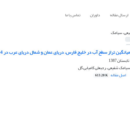
ارسال مقاله
داوران
تماس با ما
عی، سیامک
میانگین تراز سطح آب در خلیج فارس، دریای عمان و شمال دریای عرب در 1994
سیامک شفیعی، رجبعلی کامیابی گل
اصل مقاله
613.28 K