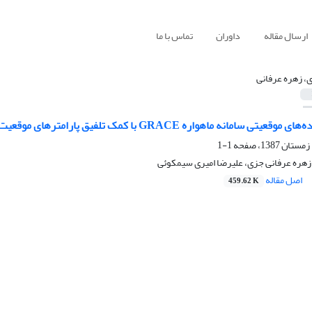
ارسال مقاله
داوران
تماس با ما
، زهره عرفانی
واره GRACE با کمک تلفیق پارامترهای موقعیت، سرعت و شتاب از راه درون‌یابی ارمیت
1-1
هره عرفانی جزی، علیرضا امیری سیمکوئی
اصل مقاله
459.62 K