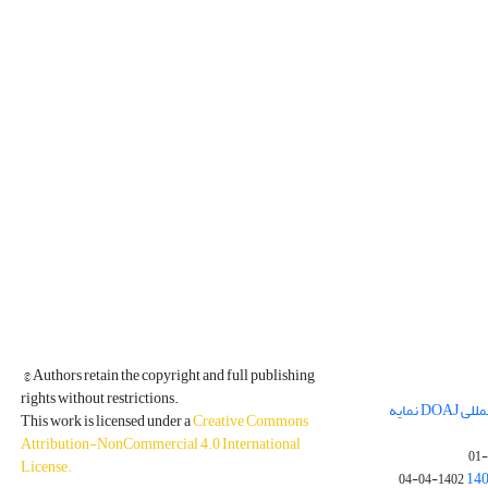
© Authors retain the copyright and full publishing
rights without restrictions.
مجله فیزیک زمین و فضا در پایگاه بین المللی DOAJ نمایه
This work is licensed under a
Creative Commons
Attribution-NonCommercial 4.0 International
License
.
1402-04-04