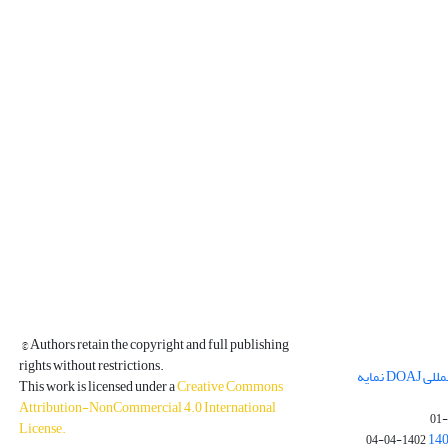
© Authors retain the copyright and full publishing
rights without restrictions.
مجله فیزیک زمین و فضا در پایگاه بین المللی DOAJ نمایه
This work is licensed under a
Creative Commons
Attribution-NonCommercial 4.0 International
License
.
1402-04-04