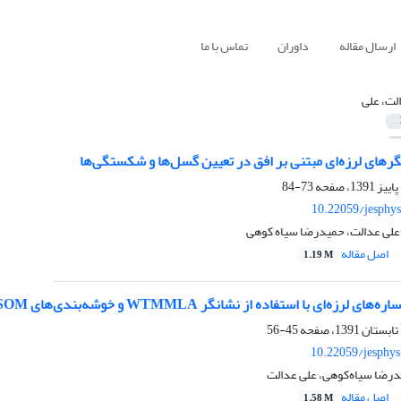
ارسال مقاله
داوران
تماس با ما
لت، علی
ر‌‌های لرزه‌‌ای مبتنی بر افق در تعیین گسل‌‌ها و شکستگی‌‌ها
73-84
10.22059/jesphy
علی عدالت، حمیدرضا سیاه کوهی
اصل مقاله
1.19 M
ه‌ای با استفاده از نشانگر WTMMLA و خوشه‌بندی‌های SOM و K-mean
45-56
10.22059/jesphy
درضا سیاه‌کوهی، علی عدالت
اصل مقاله
1.58 M