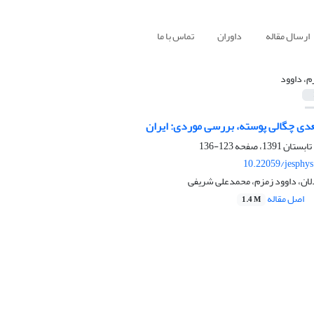
ارسال مقاله
داوران
تماس با ما
م، داوود
عدی چگالی پوسته، بررسی موردی: ایران
123-136
10.22059/jesphy
لان، داوود زمزم، محمدعلی شریفی
اصل مقاله
1.4 M