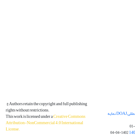
© Authors retain the copyright and full publishing
rights without restrictions.
مجله فیزیک زمین و فضا در پایگاه بین المللی DOAJ نمایه
This work is licensed under a
Creative Commons
Attribution-NonCommercial 4.0 International
License
.
1402-04-04