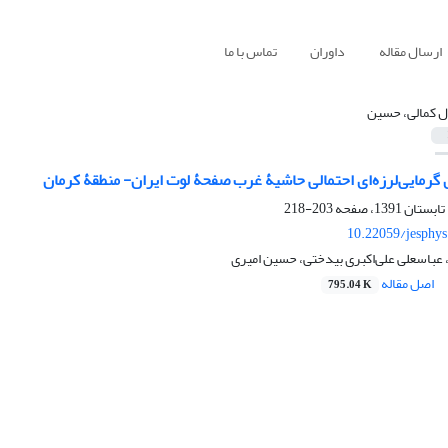
ارسال مقاله
داوران
تماس با ما
ل کمالی، حسین
گرمایی‌لرزه‌ای احتمالی حاشیۀ غرب صفحۀ لوت ایران- منطقۀ کرمان
203-218
10.22059/jesphy
عباسعلی علی‌اکبری بیدختی، حسین امیری
اصل مقاله
795.04 K