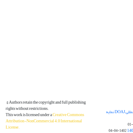
© Authors retain the copyright and full publishing
rights without restrictions.
مجله فیزیک زمین و فضا در پایگاه بین المللی DOAJ نمایه
This work is licensed under a
Creative Commons
Attribution-NonCommercial 4.0 International
License
.
1402-04-04