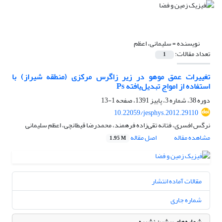
نویسنده =
سلیمانی، اعظم
تعداد مقالات:
1
تغییرات عمق موهو در زیر زاگرس مرکزی (منطقه شیراز) با
استفاده از امواج تبدیل‌یافته Ps
دوره 38، شماره 3، پاییز 1391، صفحه
1-13
10.22059/jesphys.2012.29110
نرگس افسری، فتانه تقی‌زاده فرهمند، محمدرضا قیطانچی، اعظم سلیمانی
مشاهده مقاله
اصل مقاله
1.95 M
مقالات آماده انتشار
شماره جاری
شماره‌های پیشین نشریه