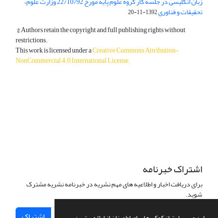
زبان انگلیسی در جلسه کار گروه علوم پایه مورخ 22/10/92 وزارت علوم،
تحقیقات و فناوری
1392-11-20
© Authors retain the copyright and full publishing rights without
restrictions.
This work is licensed under a
Creative Commons Attribution-
NonCommercial 4.0 International License
.
دسترسی به مقالات آزاد و رایگان است.
اشتراک خبرنامه
برای دریافت اخبار و اطلاعیه های مهم نشریه در خبرنامه نشریه مشترک
شوید.
اشتراک
این وب سایت از کوکی ها برای اطمینان از ارائه بهترین