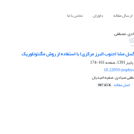
ارسال مقاله
داوران
تماس با ما
دی، مصطفی
سل مشا (جنوب البرز مرکزی) با استفاده از روش مگنتوتلوریک
161-174
10.22059/jesphy
طفی صیادی، صفیه امیدیان
اصل مقاله
987.65 K