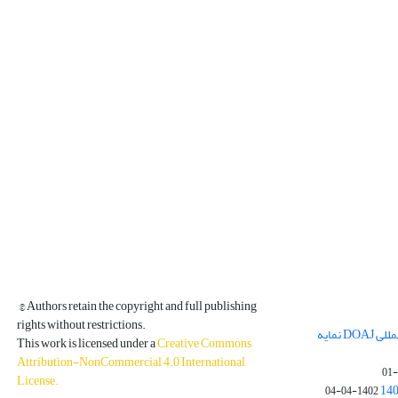
© Authors retain the copyright and full publishing
rights without restrictions.
مجله فیزیک زمین و فضا در پایگاه بین المللی DOAJ نمایه
This work is licensed under a
Creative Commons
Attribution-NonCommercial 4.0 International
License
.
1402-04-04