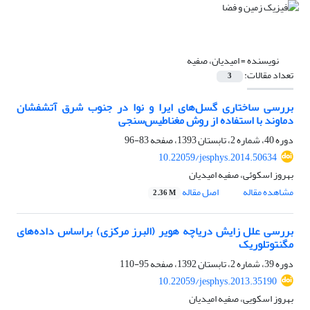
نویسنده =
امیدیان، صفیه
تعداد مقالات:
3
بررسی ساختاری گسل‌‌های ایرا و نوا در جنوب شرق آتشفشان
دماوند با استفاده از روش مغناطیس‌سنجی
دوره 40، شماره 2، تابستان 1393، صفحه
83-96
10.22059/jesphys.2014.50634
بهروز اسکوئی، صفیه امیدیان
مشاهده مقاله
اصل مقاله
2.36 M
بررسی علل زایش دریاچه هویر (البرز مرکزی) براساس داده‌‌های
مگنتوتلوریک
دوره 39، شماره 2، تابستان 1392، صفحه
95-110
10.22059/jesphys.2013.35190
بهروز اسکویی، صفیه امیدیان