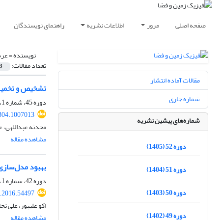
صفحه اصلی
مرور
اطلاعات نشریه
راهنمای نویسندگان
نویسنده =
عرب
تعداد مقالات:
3
مقالات آماده انتشار
تشخیص و تخمین 
شماره جاری
دوره 45، شماره 1، بهار 1398، صفحه
304.1007013
شماره‌های پیشین نشریه
محدثه عبداللهی، عل
مشاهده مقاله
دوره 52 (1405)
بهبود مدل‌سازی
دوره 51 (1404)
دوره 42، شماره 1، بهار 1395، صفحه
دوره 50 (1403)
s.2016.54497
اکو علیپور، علی نج
دوره 49 (1402)
مشاهده مقاله