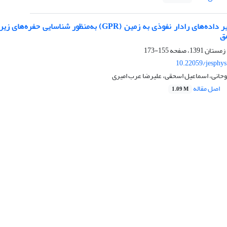
پردازش و تفسیر داده‌های رادار نفوذی به زمین (R
ق
155-173
10.22059/jesphy
روحانی، اسماعیل اسحقی، علیرضا عرب امیری
اصل مقاله
1.09 M