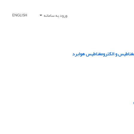
ورود به سامانه
ENGLISH
مغناطیس و الکترومغناطیس هوابرد