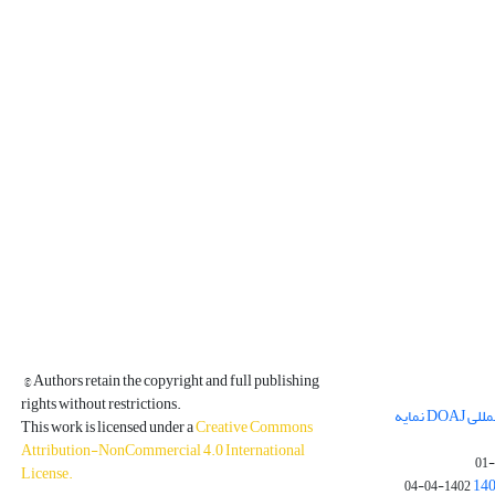
© Authors retain the copyright and full publishing
rights without restrictions.
مجله فیزیک زمین و فضا در پایگاه بین المللی DOAJ نمایه
This work is licensed under a
Creative Commons
Attribution-NonCommercial 4.0 International
License
.
1402-04-04